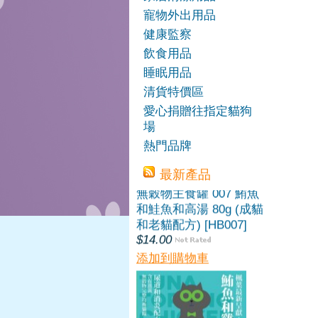
和山羊奶 80g (幼貓/康
寵物外出用品
復貓/增重/副食罐)
[HB008]
健康監察
$14.00
飲食用品
添加到購物車
睡眠用品
清貨特價區
愛心捐贈往指定貓狗
場
熱門品牌
最新產品
Harlow Blend HB 楓葉
無穀物主食罐 007 鮪魚
和鮭魚和高湯 80g (成貓
和老貓配方) [HB007]
$14.00
添加到購物車