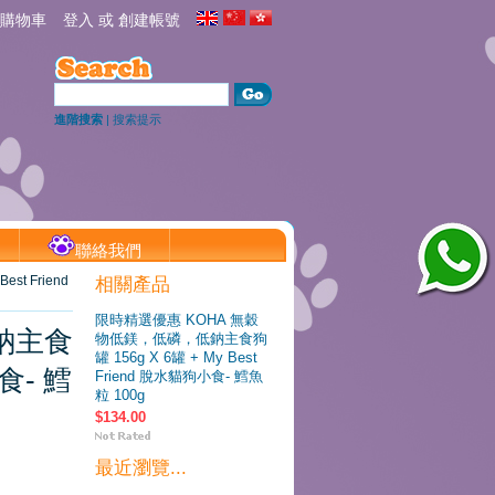
購物車
登入
或
創建帳號
進階搜索
|
搜索提示
聯絡我們
t Friend
相關產品
限時精選優惠 KOHA 無穀
鈉主食
物低鎂，低磷，低鈉主食狗
罐 156g X 6罐 + My Best
小食- 鱈
Friend 脫水貓狗小食- 鱈魚
粒 100g
$134.00
最近瀏覽...