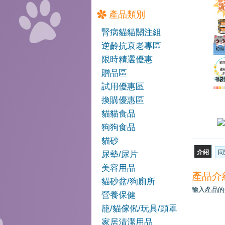
產品類別
腎病貓貓關注組
逆齡抗衰老專區
限時精選優惠
贈品區
試用優惠區
換購優惠區
貓貓食品
狗狗食品
貓砂
介紹
同
尿墊/尿片
美容用品
產品介
貓砂盆/狗廁所
輸入產品的介
營養保健
Harlow Blend HB 楓葉
籠/貓傢俬/玩具/頭罩
無穀物慕絲罐 008 鮪魚
家居清潔用品