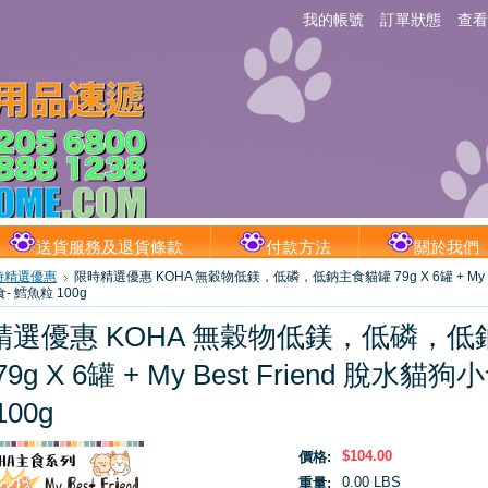
我的帳號
訂單狀態
查看
送貨服務及退貨條款
付款方法
關於我們
時精選優惠
限時精選優惠 KOHA 無穀物低鎂，低磷，低鈉主食貓罐 79g X 6罐 + My Bes
 鱈魚粒 100g
精選優惠 KOHA 無穀物低鎂，低磷，低
9g X 6罐 + My Best Friend 脫水貓狗
00g
$104.00
價格:
0.00 LBS
重量: