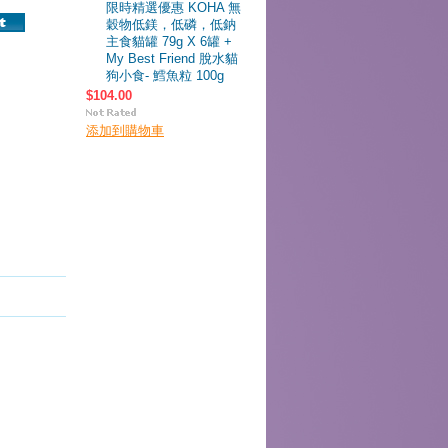
限時精選優惠 KOHA 無
穀物低鎂，低磷，低鈉
主食貓罐 79g X 6罐 +
My Best Friend 脫水貓
狗小食- 鱈魚粒 100g
$104.00
添加到購物車