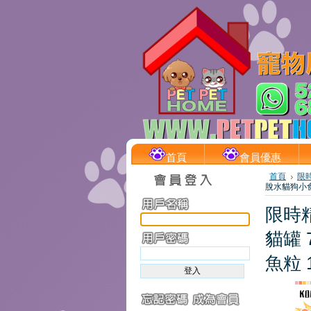
首頁
會員優惠
首頁
限
脫水貓狗小食-
限時
貓罐 7
魚粒 1