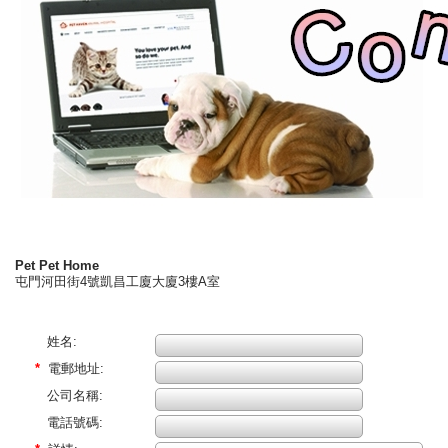
Pet Pet Home
屯門河田街4號凱昌工廈大廈3樓A室
姓名:
*
電郵地址:
公司名稱:
電話號碼: