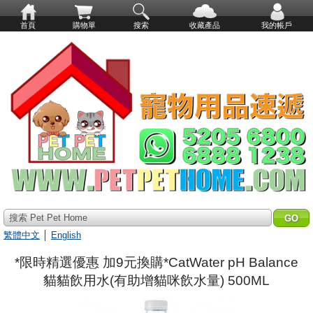
首頁
購物單
搜索
收藏產品
我的帳戶
搜索 Pet Pet Home
繁體中文
│
English
*限時精選優惠 加9元換購*CatWater pH Balance
貓貓飲用水(有助增貓咪飲水量) 500ML