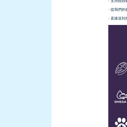
- 支持紐
無穀物主食罐 005 鮪魚
- 從我們
和高湯 80g (毛髮和消化
配方) [HB005]
- 直接送
$14.00
添加到購物車
Harlow Blend HB 楓葉
無穀物慕絲罐 004 雞肉
和山羊奶 80g (幼貓/康
復貓/增重/副食罐)
[HB004]
$14.00
添加到購物車