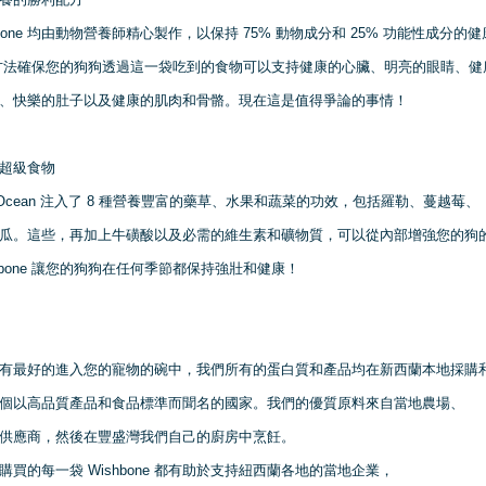
hbone 均由動物營養師精心製作，以保持 75% 動物成分和 25% 功能性成分的
方法確保您的狗狗透過這一袋吃到的食物可以支持健康的心臟、明亮的眼睛、健
、快樂的肚子以及健康的肌肉和骨骼。
現在這是值得爭論的事情！
超級食物
ne Ocean 注入了 8 種營養豐富的藥草、水果和蔬菜的功效，包括羅勒、蔓越莓、
瓜。
這些，再加上牛磺酸以及必需的維生素和礦物質，可以從內部增強您的狗
shbone 讓您的狗狗在任何季節都保持強壯和健康！
有最好的進入您的寵物的碗中，我們所有的蛋白質和產品均在新西蘭本地採購
個以高品質產品和食品標準而聞名的國家。
我們的優質原料來自當地農場、
供應商，然後在豐盛灣我們自己的廚房中烹飪。
購買的每一袋 Wishbone 都有助於支持紐西蘭各地的當地企業，