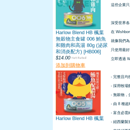
這些企業只
深受世界各
在 Wis
就像我們為
Harlow Blend HB 楓葉
無穀物主食罐 006 鮪魚
只使用最好
和雞肉和高湯 80g (泌尿
立即透過 W
和消炎配方) [HB006]
$14.00
添加到購物車
- 完整且
- 採用牧
- 無穀物，
- 由 8 
- 富含必
- 紐西蘭製
Harlow Blend HB 楓葉