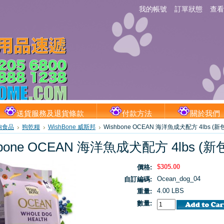
我的帳號
訂單狀態
查看
送貨服務及退貨條款
付款方法
關於我們
狗食品
狗乾糧
WishBone 威斯邦
Wishbone OCEAN 海洋魚成犬配方 4lbs (新
hbone OCEAN 海洋魚成犬配方 4lbs (新
$305.00
價格:
Ocean_dog_04
自訂編碼:
4.00 LBS
重量:
數量: