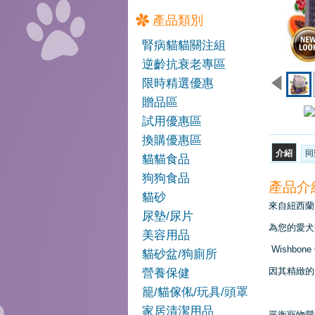
產品類別
腎病貓貓關注組
逆齡抗衰老專區
限時精選優惠
贈品區
試用優惠區
換購優惠區
介紹
同
貓貓食品
狗狗食品
產品介
貓砂
來自紐西蘭
尿墊/尿片
為您的愛犬提
美容用品
Wishb
貓砂盆/狗廁所
因其精緻的
營養保健
籠/貓傢俬/玩具/頭罩
Harlow Blend HB 楓葉
家居清潔用品
平衡寵物營