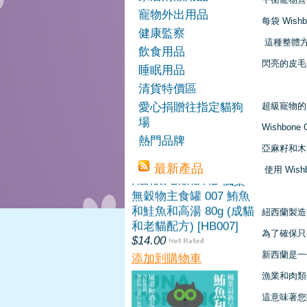
無穀物慕絲罐 008 鮪魚
寵物外出用品
和山羊奶 80g (幼貓/康
每袋 Wis
復貓/增重/副食罐)
健康監察
這種整體
[HB008]
飲食用品
$14.00
閃亮的皮毛
睡眠用品
添加到購物車
清貨特價區
愛心捐贈往指定貓狗
超級寵物的
場
Wishbo
熱門品牌
亞麻籽和木
最新產品
使用 Wi
Harlow Blend HB 楓葉
紐西蘭製造
無穀物主食罐 007 鮪魚
和鮭魚和高湯 80g (成貓
為了確保只
和老貓配方) [HB007]
新西蘭是一
$14.00
漁業和肉類
添加到購物車
這意味著您